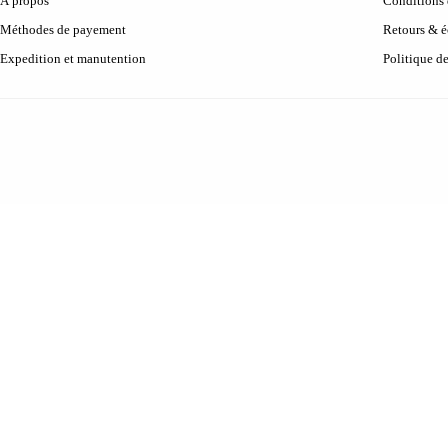
À propos
Conditions d
Méthodes de payement
Retours & 
Expedition et manutention
Politique d