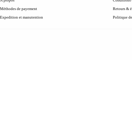
À propos
Conditions d
Méthodes de payement
Retours & 
Expedition et manutention
Politique d