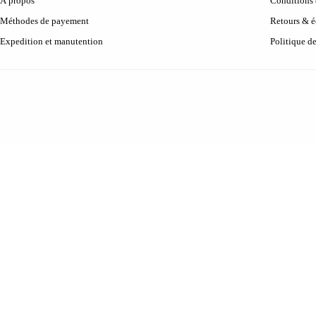
À propos
Conditions d
Méthodes de payement
Retours & 
Expedition et manutention
Politique d